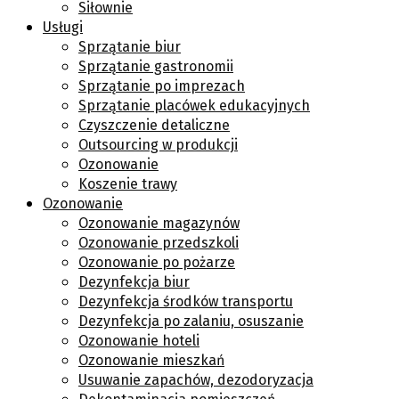
Siłownie
Usługi
Sprzątanie biur
Sprzątanie gastronomii
Sprzątanie po imprezach
Sprzątanie placówek edukacyjnych
Czyszczenie detaliczne
Outsourcing w produkcji
Ozonowanie
Koszenie trawy
Ozonowanie
Ozonowanie magazynów
Ozonowanie przedszkoli
Ozonowanie po pożarze
Dezynfekcja biur
Dezynfekcja środków transportu
Dezynfekcja po zalaniu, osuszanie
Ozonowanie hoteli
Ozonowanie mieszkań
Usuwanie zapachów, dezodoryzacja