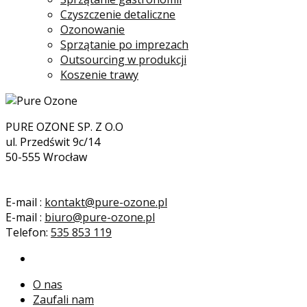
Czyszczenie detaliczne
Ozonowanie
Sprzątanie po imprezach
Outsourcing w produkcji
Koszenie trawy
PURE OZONE SP. Z O.O
ul. Przedświt 9c/14
50-555 Wrocław
E-mail :
kontakt@pure-ozone.pl
E-mail :
biuro@pure-ozone.pl
Telefon:
535 853 119
O nas
Zaufali nam