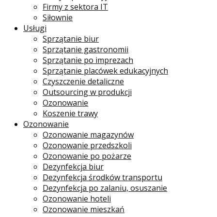
Firmy z sektora IT
Siłownie
Usługi
Sprzątanie biur
Sprzątanie gastronomii
Sprzątanie po imprezach
Sprzątanie placówek edukacyjnych
Czyszczenie detaliczne
Outsourcing w produkcji
Ozonowanie
Koszenie trawy
Ozonowanie
Ozonowanie magazynów
Ozonowanie przedszkoli
Ozonowanie po pożarze
Dezynfekcja biur
Dezynfekcja środków transportu
Dezynfekcja po zalaniu, osuszanie
Ozonowanie hoteli
Ozonowanie mieszkań