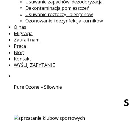
Usuwanie zapachów, dezodoryzacja
Dekontaminacja pomieszczeń
Usuwanie roztoczy i alergenów
Ozonowanie i dezynfekcja kurników
O nas
Migracja
Zaufali nam
Praca
Blog
Kontakt
WYŚLIJ ZAPYTANIE
Pure Ozone
»
Siłownie