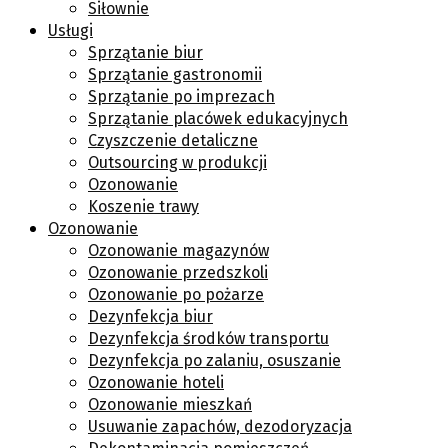
Siłownie
Usługi
Sprzątanie biur
Sprzątanie gastronomii
Sprzątanie po imprezach
Sprzątanie placówek edukacyjnych
Czyszczenie detaliczne
Outsourcing w produkcji
Ozonowanie
Koszenie trawy
Ozonowanie
Ozonowanie magazynów
Ozonowanie przedszkoli
Ozonowanie po pożarze
Dezynfekcja biur
Dezynfekcja środków transportu
Dezynfekcja po zalaniu, osuszanie
Ozonowanie hoteli
Ozonowanie mieszkań
Usuwanie zapachów, dezodoryzacja