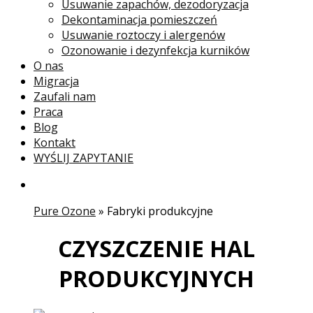
Usuwanie zapachów, dezodoryzacja
Dekontaminacja pomieszczeń
Usuwanie roztoczy i alergenów
Ozonowanie i dezynfekcja kurników
O nas
Migracja
Zaufali nam
Praca
Blog
Kontakt
WYŚLIJ ZAPYTANIE
Pure Ozone
»
Fabryki produkcyjne
CZYSZCZENIE HAL
PRODUKCYJNYCH