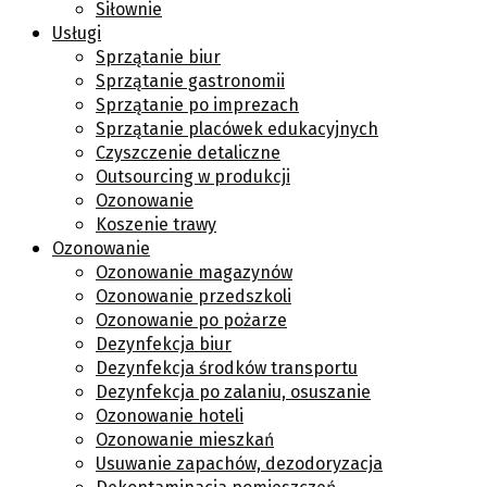
Siłownie
Usługi
Sprzątanie biur
Sprzątanie gastronomii
Sprzątanie po imprezach
Sprzątanie placówek edukacyjnych
Czyszczenie detaliczne
Outsourcing w produkcji
Ozonowanie
Koszenie trawy
Ozonowanie
Ozonowanie magazynów
Ozonowanie przedszkoli
Ozonowanie po pożarze
Dezynfekcja biur
Dezynfekcja środków transportu
Dezynfekcja po zalaniu, osuszanie
Ozonowanie hoteli
Ozonowanie mieszkań
Usuwanie zapachów, dezodoryzacja