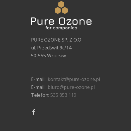
PURE OZONE SP. Z O.O
ul. Przedświt 9c/14
50-555 Wrocław
E-mail :
kontakt@pure-ozone.pl
E-mail :
biuro@pure-ozone.pl
Telefon:
535 853 119