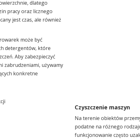
wierzchnie, dlatego
in pracy oraz licznego
any jest czas, ale również
orowarek może być
h detergentów, które
czeń. Aby zabezpieczyć
mi zabrudzeniami, używamy
ących konkretne
Czyszczenie maszyn
Na terenie obiektów przemy
podatne na różnego rodzaju
funkcjonowanie często uzale